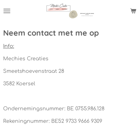
Ga
direct
naar
de
Neem contact met me op
hoofdinhoud
Info:
Mechies Creaties
Smeetshoevenstraat 28
3582 Koersel
Ondernemingsnummer: BE 0755.986.128
Rekeningnummer: BE52 9733 9666 9309